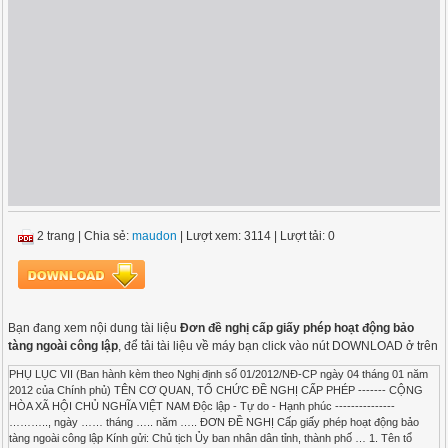
2 trang
|
Chia sẻ:
maudon
| Lượt xem: 3114
| Lượt tải: 0
Bạn đang xem nội dung tài liệu
Đơn đề nghị cấp giấy phép hoạt động bảo
tàng ngoài công lập
, để tải tài liệu về máy bạn click vào nút DOWNLOAD ở trên
PHỤ LỤC VII (Ban hành kèm theo Nghị định số 01/2012/NĐ-CP ngày 04 tháng 01 năm
2012 của Chính phủ) TÊN CƠ QUAN, TỔ CHỨC ĐỀ NGHỊ CẤP PHÉP ------- CỘNG
HÒA XÃ HỘI CHỦ NGHĨA VIỆT NAM Độc lập - Tự do - Hạnh phúc ---------------
……….., ngày …… tháng ….. năm ….. ĐƠN ĐỀ NGHỊ Cấp giấy phép hoạt động bảo
tàng ngoài công lập Kính gửi: Chủ tịch Ủy ban nhân dân tỉnh, thành phố … 1. Tên tổ