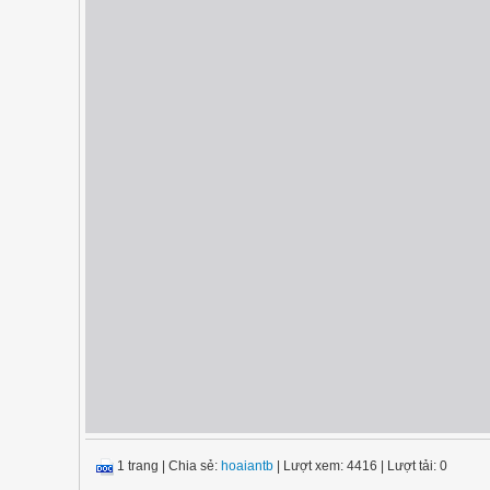
1 trang
|
Chia sẻ:
hoaiantb
| Lượt xem: 4416
| Lượt tải: 0