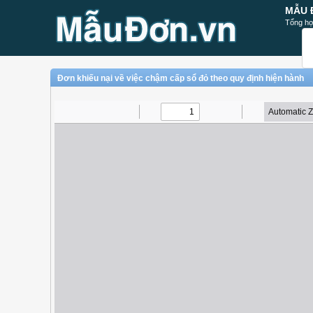
MẪU 
Tổng hợ
Đơn khiếu nại về việc chậm cấp sổ đỏ theo quy định hiện hành