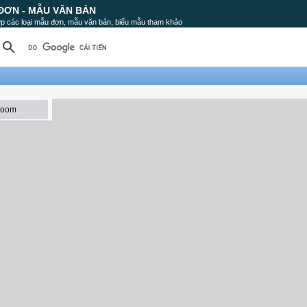
ĐƠN - MẪU VĂN BẢN
p các loại mẫu đơn, mẫu văn bản, biểu mẫu tham khảo