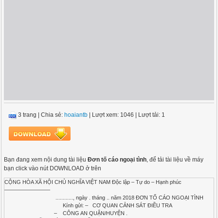
3 trang
|
Chia sẻ:
hoaiantb
| Lượt xem: 1046
| Lượt tải: 1
Bạn đang xem nội dung tài liệu
Đơn tố cáo ngoại tình
, để tải tài liệu về máy
bạn click vào nút DOWNLOAD ở trên
CỘNG HÒA XÃ HỘI CHỦ NGHĨA VIỆT NAM Độc lập – Tự do – Hạnh phúc
————————–
............, ngày . tháng .. năm 2018 ĐƠN TỐ CÁO NGOẠI TÌNH
Kính gửi: – CƠ QUAN CẢNH SÁT ĐIỀU TRA
– CÔNG AN QUẬN/HUYỆN .