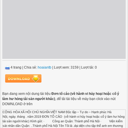
4 trang
|
Chia sẻ:
hoaiantb
| Lượt xem: 3159
| Lượt tải: 0
Bạn đang xem nội dung tài liệu
Đơn tố cáo (về hành vi hủy hoại hoặc cố ý
làm hư hỏng tài sản người khác)
, để tải tài liệu về máy bạn click vào nút
DOWNLOAD ở trên
CỘNG HÒA XÃ HỘI CHỦ NGHĨA VIỆT NAM Độc lập – Tự do – Hạnh phúc Hà
Nội, ngày. tháng . năm 2019 ĐƠN TỐ CÁO (về hành vi hủy hoại hoặc cố ý làm hư hỏng
tài sản người khác) Kính gửi: · Công an Quận: Thành phố Hà Nội · Viện kiểm
sát nhân dân Quận: ..Thành phố Hà Nội Tên Tôi là .đại diện cho tập thể anh em thương