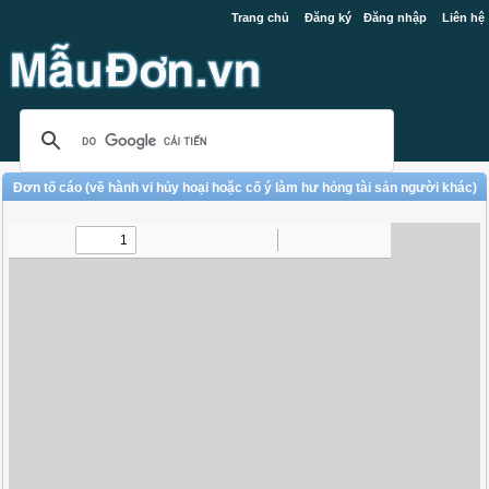
Trang chủ
Đăng ký
Đăng nhập
Liên hệ
Đơn tố cáo (về hành vi hủy hoại hoặc cố ý làm hư hỏng tài sản người khác)