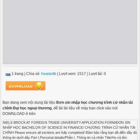
1 trang
|
Chia sẻ:
hoaiantb
| Lượt xem: 1517
| Lượt tải: 0
Bạn đang xem nội dung tài liệu
Đơn xin nhập học chương trình cử nhân tài
chính Đại học ngoại thương
, để tải tài liệu về máy bạn click vào nút
DOWNLOAD ở trên
NIELS BROCK AT FOREIGN TRADE UNIVERSITY APPLICATION FORM/ĐƠN XIN
NHẬP HỌC BACHELOR OF SCIENCE IN FINANCE/ CHƯƠNG TRÌNH CỬ NHÂN TÀI
CHÍNH Please ensure all sections are fully completed/ Đảm bảo rằng bạn đã điền đầy đủ
thông tin dưới đây Part I.Personal details/Phần I. Thông tin cá nhân Title/Họ và tên: