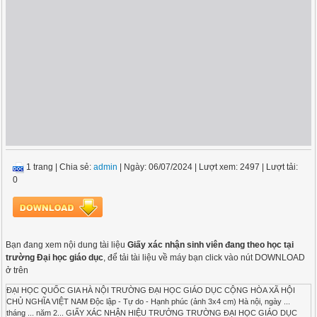
1 trang
|
Chia sẻ:
admin
| Ngày: 06/07/2024
| Lượt xem: 2497
| Lượt tải:
0
Bạn đang xem nội dung tài liệu
Giấy xác nhận sinh viên đang theo học tại
trường Đại học giáo dục
, để tải tài liệu về máy bạn click vào nút DOWNLOAD
ở trên
ĐẠI HỌC QUỐC GIA HÀ NỘI TRƯỜNG ĐẠI HỌC GIÁO DỤC CỘNG HÒA XÃ HỘI
CHỦ NGHĨA VIỆT NAM Độc lập - Tự do - Hạnh phúc (ảnh 3x4 cm) Hà nội, ngày ...
tháng ... năm 2... GIẤY XÁC NHẬN HIỆU TRƯỞNG TRƯỜNG ĐẠI HỌC GIÁO DỤC