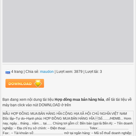
4 trang
|
Chia sẻ:
maudon
| Lượt xem: 3879
| Lượt tải: 3
Bạn đang xem nội dung tài liệu
Hợp đồng mua bán hàng hóa
, để tải tài liệu về
máy bạn click vào nút DOWNLOAD ở trên
MẪU HỢP ĐỒNG MUA BÁN HÀNG HĨA CỘNG HỊA XÃ HỘI CHỦ NGHĨA VIỆT NAM
Độc lập–Tự do–Hạnh phúc HỢP ĐỒNG MUA BÁN HÀNG HĨA Số......../HĐMB... Hơm
nay, ngày... tháng... năm.... tại...... Chúng tơi gồm cĩ: Bên bán (gọi là Bên A): – Tên doanh
nghiệp: – Địa chỉ trụ sở chính: – Điện thoại:......................... Telex:.................................
Fax:. – Tài khoản số:................................ mở tại ngân hàng: – Mã số thuế doanh nghiệp: