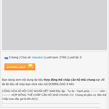
5 trang
|
Chia sẻ:
maudon
| Lượt xem: 2766
| Lượt tải: 0
Bạn đang xem nội dung tài liệu
Hợp đồng thế chấp căn hộ nhà chung cư
, để
tải tài liệu về máy bạn click vào nút DOWNLOAD ở trên
CỘNG HÒA XÃ HỘI CHỦ NGHĨA VIỆT NAM Độc lập - Tự do - Hạnh phúc ----------o0o--
--------- HỢP ĐỒNG THẾ CHẤP CĂN HỘ NHÀ CHUNG CƯ Chúng tôi gồm có: Bên thế
chấp (sau đây gọi là bên A)(1):
......................................................................................................................................
......................................................................................................................................