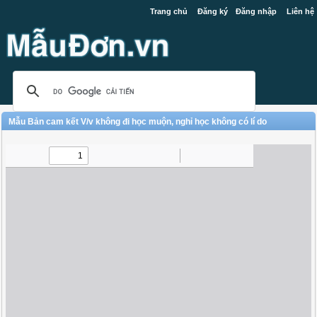
Trang chủ
Đăng ký
Đăng nhập
Liên hệ
Mẫu Bản cam kết V/v không đi học muộn, nghỉ học không có lí do