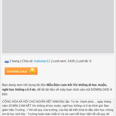
2 trang
|
Chia sẻ:
haibuiqn12
| Lượt xem: 2426
| Lượt tải: 0
Bạn đang xem nội dung tài liệu
Mẫu Bản cam kết V/v không đi học muộn,
nghỉ học không có lí do
, để tải tài liệu về máy bạn click vào nút DOWNLOAD ở
trên
CỘNG HÒA XÃ HỘI CHỦ NGHĨA VIỆT NAM Độc lập- Tự do- Hạnh phúc ., ngày tháng
năm 20 BẢN CAM KẾT V/v không đi học muộn, nghỉ học không có lí do Kính gửi: Ban
giám hiệu Trường ..! Với nội quy của trường, của lớp đã triển khai từ đầu năm học chúng
em là học sinh lớp - Trường hoàn toàn nhất trí và xin cam kết thực hiện tốt nội quy đó