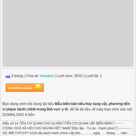
3 trang
|
Chia sẻ:
maudon
| Lượt xem: 3635
| Lượt tải: 1
Bạn đang xem nội dung tài liệu
Mẫu biên bản tiêu hủy tang vật, phương tiện
vi phạm hành chính trong lĩnh vực y tế
, để tải tài liệu về máy bạn click vào nút
DOWNLOAD ở trên
Mẫu số 14 TÊN CƠ QUAN CHỦ QUẢN TÊN CƠ QUAN LẬP BIÊN BẢN -------
CỘNG HOÀ XÃ HỘI CHỦ NGHĨA VIỆT NAM Độc lập - Tự do - Hạnh phúc -----------
Số: /BB-THTV-PT A Ghi địa danh hành chính cấp tỉnh ………, ngày …. tháng …. năm ….