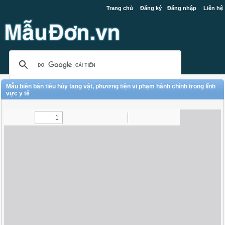
Trang chủ
Đăng ký
Đăng nhập
Liên hệ
Mẫu biên bản tiêu hủy tang vật, phương tiện vi phạm hành chính trong lĩnh
vực y tế