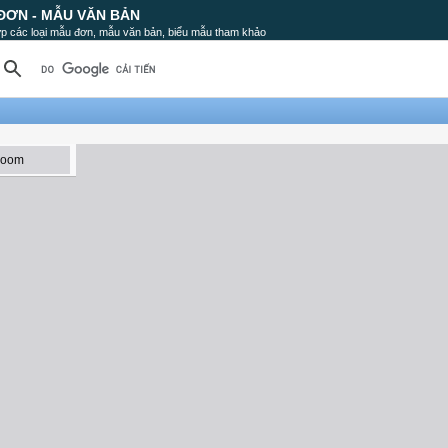
ĐƠN - MẪU VĂN BẢN
p các loại mẫu đơn, mẫu văn bản, biểu mẫu tham khảo