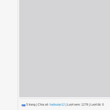
5 trang
|
Chia sẻ:
haibuiqn12
| Lượt xem: 1278
| Lượt tải: 0