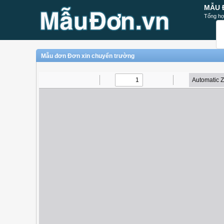
MẪU 
Tổng hợ
Mẫu đơn Đơn xin chuyển trường