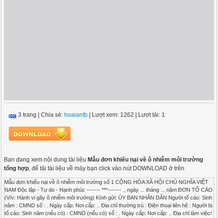
3 trang
|
Chia sẻ:
hoaiantb
| Lượt xem: 1262
| Lượt tải: 1
Bạn đang xem nội dung tài liệu
Mẫu đơn khiếu nại về ô nhiễm môi trường
tổng hợp
, để tải tài liệu về máy bạn click vào nút DOWNLOAD ở trên
Mẫu đơn khiếu nại về ô nhiễm môi trường số 1 CỘNG HÒA XÃ HỘI CHỦ NGHĨA VIỆT
NAM Độc lập - Tự do - Hạnh phúc ------- ***------- ., ngày ... tháng ... năm ĐƠN TỐ CÁO
(V/v: Hành vi gây ô nhiễm môi trường) Kính gửi: ỦY BAN NHÂN DÂN Người tố cáo: Sinh
năm : CMND số : . Ngày cấp: Nơi cấp: .. Địa chỉ thường trú : Điện thoại liên hệ : Người bị
tố cáo: Sinh năm (nếu có) : CMND (nếu có) số : . Ngày cấp: Nơi cấp: .. Địa chỉ làm việc/