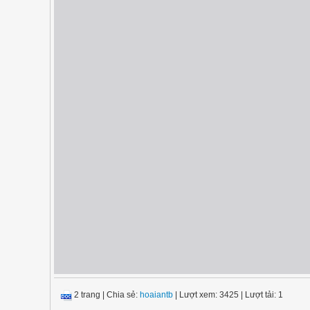
2 trang
|
Chia sẻ:
hoaiantb
| Lượt xem: 3425
| Lượt tải: 1