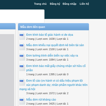
Trang chủ
Đăng ký
Đăng nhập
Liên hệ
Mẫu đơn liên quan
Đơn trình báo tố giác hành vi đe dọa
2 trang | Lượt xem: 1638 | Lượt tải: 1
Mẫu đơn khiếu nại quyết định kê biên tài sản
3 trang | Lượt xem: 2100 | Lượt tải: 1
Đơn tường trình diễn biến sự việc xảy ra
3 trang | Lượt xem: 1084 | Lượt tải: 1
Đơn trình báo mất giấy chứng nhận sở hữu cổ
phần
1 trang | Lượt xem: 1395 | Lượt tải: 0
Đơn tố cáo (vv hành vi có dấu hiệu phạm tội
xúc phạm danh dự, nhân phẩm người khác trên
mạng xã hội
3 trang | Lượt xem: 1572 | Lượt tải: 2
Mẫu đơn rút kháng cáo
2 trang | Lượt xem: 3425 | Lượt tải: 1