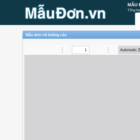
MẪU 
Tổng hợ
Mẫu đơn rút kháng cáo