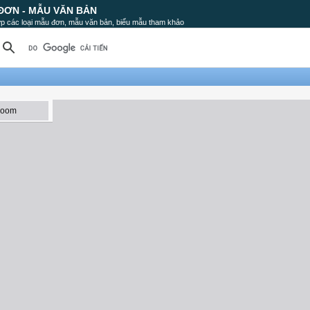
ĐƠN - MẪU VĂN BẢN
p các loại mẫu đơn, mẫu văn bản, biểu mẫu tham khảo