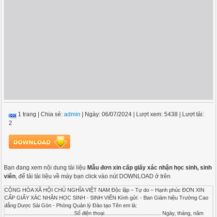
1 trang
|
Chia sẻ:
admin
| Ngày: 06/07/2024
| Lượt xem: 5438
| Lượt tải:
2
Bạn đang xem nội dung tài liệu
Mẫu đơn xin cấp giấy xác nhận học sinh, sinh
viên
, để tải tài liệu về máy bạn click vào nút DOWNLOAD ở trên
CỘNG HÒA XÃ HỘI CHỦ NGHĨA VIỆT NAM Độc lập – Tự do – Hạnh phúc ĐƠN XIN
CẤP GIẤY XÁC NHẬN HỌC SINH - SINH VIÊN Kính gửi: - Ban Giám hiệu Trường Cao
đẳng Dược Sài Gòn - Phòng Quản lý Đào tạo Tên em là:
................................................Số điện thoại....................................... Ngày, tháng, năm