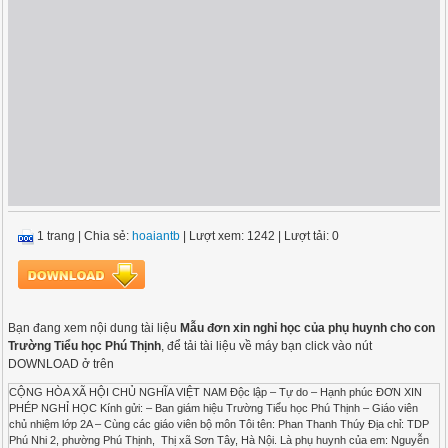
1 trang
|
Chia sẻ:
hoaiantb
| Lượt xem: 1242
| Lượt tải: 0
Bạn đang xem nội dung tài liệu
Mẫu đơn xin nghỉ học của phụ huynh cho con
Trường Tiểu học Phú Thịnh
, để tải tài liệu về máy bạn click vào nút
DOWNLOAD ở trên
CỘNG HÒA XÃ HỘI CHỦ NGHĨA VIỆT NAM Độc lập – Tự do – Hạnh phúc ĐƠN XIN
PHÉP NGHỈ HỌC Kính gửi: – Ban giám hiệu Trường Tiểu học Phú Thịnh – Giáo viên
chủ nhiệm lớp 2A – Cùng các giáo viên bộ môn Tôi tên: Phan Thanh Thúy Địa chỉ: TDP
Phú Nhi 2, phường Phú Thịnh, Thị xã Sơn Tây, Hà Nội. Là phụ huynh của em: Nguyễn