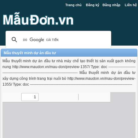
Trang chủ
Đăng ký
Đăng nhập
Liên hệ
Mẫu thuyết minh dự án đầu tư
Mẫu thuyết minh dự án đầu tư nhà máy chế tạo thiết bị sản xuất gạch không
nung http://www.maudon.vn/mau-don/preview-1357/ Type: doc ----------------------
------------------------------------------------------------- Mẫu thuyết minh dự án đầu tư
xây dựng công trình trang trại nuôi bò http://www.maudon.vn/mau-don/preview-
1355/ Type: doc -----------------------------------------------------------------------------------