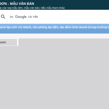
ĐƠN - MẪU VĂN BẢN
p các loại mẫu đơn, mẫu văn bản, biểu mẫu tham khảo
thành lập mới chi nhánh, văn phòng đại diện, địa điểm kinh doanh (trong trường