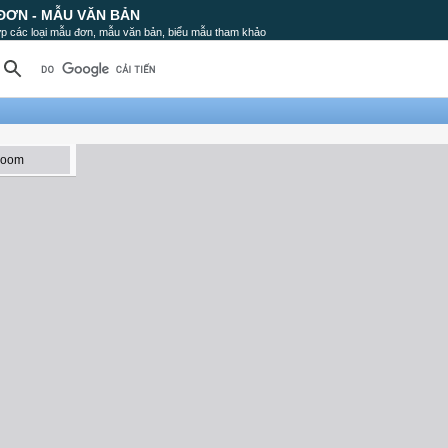
ĐƠN - MẪU VĂN BẢN
p các loại mẫu đơn, mẫu văn bản, biểu mẫu tham khảo