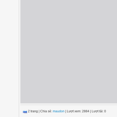
2 trang
|
Chia sẻ:
maudon
| Lượt xem: 2884
| Lượt tải: 0