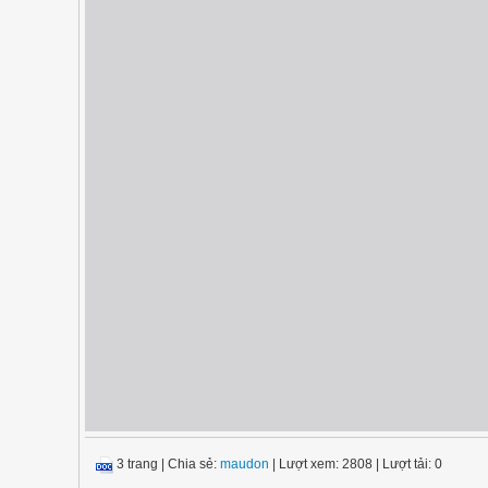
3 trang
|
Chia sẻ:
maudon
| Lượt xem: 2808
| Lượt tải: 0