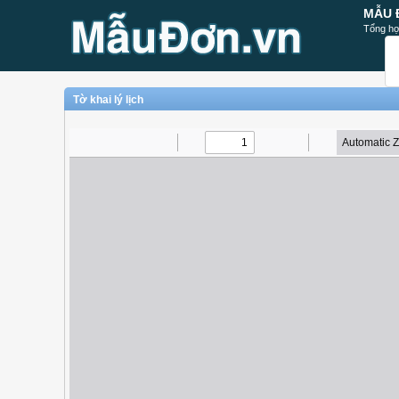
MẪU 
Tổng hợ
Tờ khai lý lịch