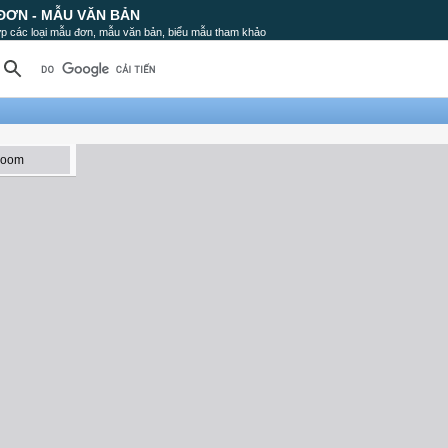
ĐƠN - MẪU VĂN BẢN
p các loại mẫu đơn, mẫu văn bản, biểu mẫu tham khảo