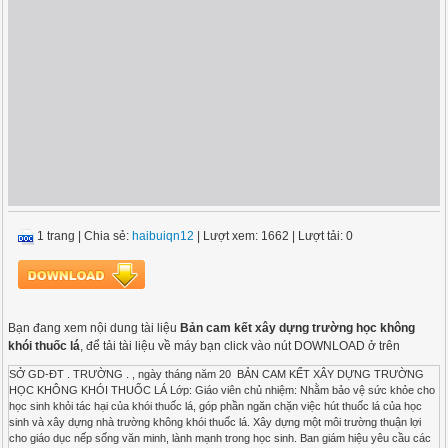
1 trang
|
Chia sẻ:
haibuiqn12
| Lượt xem: 1662
| Lượt tải: 0
Bạn đang xem nội dung tài liệu
Bản cam kết xây dựng trường học không
khói thuốc lá
, để tải tài liệu về máy bạn click vào nút DOWNLOAD ở trên
SỞ GD-ĐT . TRƯỜNG . , ngày tháng năm 20 BẢN CAM KẾT XÂY DỰNG TRƯỜNG
HỌC KHÔNG KHÓI THUỐC LÁ Lớp: Giáo viên chủ nhiệm: Nhằm bảo vệ sức khỏe cho
học sinh khỏi tác hại của khói thuốc lá, góp phần ngăn chặn việc hút thuốc lá của học
sinh và xây dựng nhà trường không khói thuốc lá. Xây dựng một môi trường thuận lợi
cho giáo dục nếp sống văn minh, lành mạnh trong học sinh. Ban giám hiệu yêu cầu các