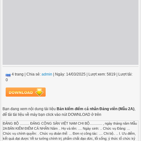
4 trang
|
Chia sẻ:
admin
| Ngày: 14/03/2025
| Lượt xem: 5819
| Lượt tải:
0
Bạn đang xem nội dung tài liệu
Bản kiểm điểm cá nhân Đảng viên (Mẫu 2A)
,
để tải tài liệu về máy bạn click vào nút DOWNLOAD ở trên
ĐẢNG BỘ .......... ĐẢNG CỘNG SẢN VIỆT NAM CHI BỘ............. , ngày tháng năm Mẫu
2A BẢN KIỂM ĐIỂM CÁ NHÂN Năm .. Họ và tên: .... Ngày sinh: .. Chức vụ Đảng: ...
Chức vụ chính quyền: . Chức vụ đoàn thể: ... Đơn vị công tác: .... Chi bộ.. .. I. Ưu điểm,
kết quả đạt được Về tư tưởng chính trị; phẩm chất đạo đức, lối sống; ý thức tổ chức kỷ