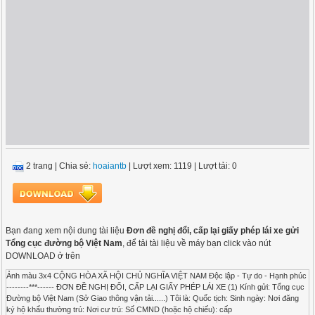
2 trang
|
Chia sẻ:
hoaiantb
| Lượt xem: 1119
| Lượt tải: 0
Bạn đang xem nội dung tài liệu
Đơn đề nghị đổi, cấp lại giấy phép lái xe gửi
Tổng cục đường bộ Việt Nam
, để tải tài liệu về máy bạn click vào nút
DOWNLOAD ở trên
Ảnh màu 3x4 CỘNG HÒA XÃ HỘI CHỦ NGHĨA VIỆT NAM Độc lập - Tự do - Hạnh phúc
--------***------ ĐƠN ĐỀ NGHỊ ĐỔI, CẤP LẠI GIẤY PHÉP LÁI XE (1) Kính gửi: Tổng cục
Đường bộ Việt Nam (Sở Giao thông vận tải......) Tôi là: Quốc tịch: Sinh ngày: Nơi đăng
ký hộ khẩu thường trú: Nơi cư trú: Số CMND (hoặc hộ chiếu): cấp