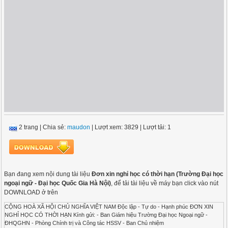
2 trang
|
Chia sẻ:
maudon
| Lượt xem: 3829
| Lượt tải: 1
Bạn đang xem nội dung tài liệu
Đơn xin nghỉ học có thời hạn (Trường Đại học
ngoại ngữ - Đại học Quốc Gia Hà Nội)
, để tải tài liệu về máy bạn click vào nút
DOWNLOAD ở trên
CỘNG HOÀ XÃ HỘI CHỦ NGHĨA VIỆT NAM Độc lập - Tự do - Hạnh phúc ĐƠN XIN
NGHỈ HỌC CÓ THỜI HẠN Kính gửi: - Ban Giám hiệu Trường Đại học Ngoại ngữ -
ĐHQGHN - Phòng Chính trị và Công tác HSSV - Ban Chủ nhiệm