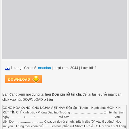
1 trang
|
Chia sẻ:
maudon
| Lượt xem: 3044
| Lượt tải: 1
Bạn đang xem nội dung tài liệu
Đơn xin rút tín chỉ
, để tải tài liệu về máy bạn
click vào nút DOWNLOAD ở trên
CỘNG HÒA XÃ HỘI CHỦ NGHĨA VIỆT NAM Độc lập –Tự do – Hạnh phúc ĐƠN XIN
RÚT TÍN CHỈ Kính gửi: - Phòng Đào tạo Trường ..................................... Em tên là: Sinh
ngày:................/........../........................... Mã SV:................................................... Sinh
viên lớp:……………………… Khoa: Lý do rút tín chỉ: (đánh dấu “X” vào ô vuông) Học
lực yếu : Trùng thời khóa biểu TT Tên học phần rút Nhóm HP Số TC Ghi chú 1 2 3 Tổng