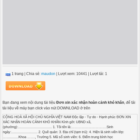
1 trang
|
Chia sẻ:
maudon
| Lượt xem: 10441
| Lượt tải: 1
Bạn đang xem nội dung tài liệu
Đơn xin xác nhận hoàn cảnh khó khăn
, để tải
tài liệu về máy bạn click vào nút DOWNLOAD ở trên
CỘNG HOÀ XÃ HỘI CHỦ NGHĨA VIỆT NAM Độc lập - Tự do - Hạnh phúc ĐƠN XIN
XÁC NHẬN HOÀN CẢNH KHÓ KHĂN Kính gởi: UBND xã,
(phường):.................................... 1. Tôi tên là:………………………….Sinh
ngày:............................ 2. Quê quán: 3. Địa chỉ (tạm trú): 4. Hiện là sinh viên lớp:
….............Khoa ……., Trường 5. Mã số sinh viên: 6. Điểm trung bình học