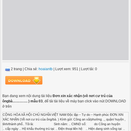
2 trang
|
Chia sẻ:
hoaiantb
| Lượt xem: 951
| Lượt tải: 0
Bạn đang xem nội dung tài liệu
Đơn xin xác nhận (về nơi cư trú của
ôngbà…………. ) mẫu 03
, để tải tài liệu về máy bạn click vào nút DOWNLOAD
ở trên
CỘNG HÒA XÃ HỘI CHỦ NGHĨA VIỆT NAM Độc lập – Tự do – Hạnh phúc ĐƠN XIN
XÁC NHẬN (Về nơi cư trú của ông/bà. ) Kính gửi: Công an xã/phường .., quận/ huyện ,
tỉnh/thành phố.. Tôi là: Sinh năm: .. CMND số: do Công an huyện
.. cấp ngày .. Hộ khẩu thường trú tại: .. Điện thoại liên hệ: .. Hiện đang sinh sống tại: ..