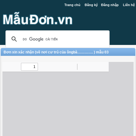
Trang chủ
Đăng ký
Đăng nhập
Liên hệ
Đơn xin xác nhận (về nơi cư trú của ôngbà…………. ) mẫu 03