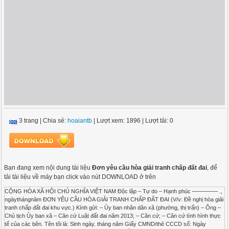
3 trang
|
Chia sẻ:
hoaiantb
| Lượt xem: 1896
| Lượt tải: 0
Bạn đang xem nội dung tài liệu
Đơn yêu cầu hòa giải tranh chấp đất đai
, để
tải tài liệu về máy bạn click vào nút DOWNLOAD ở trên
CỘNG HÒA XÃ HỘI CHỦ NGHĨA VIỆT NAM Độc lập – Tự do – Hạnh phúc ————– .,
ngàythángnăm ĐƠN YÊU CẦU HÒA GIẢI TRANH CHẤP ĐẤT ĐAI (V/v: Đề nghị hòa giải
tranh chấp đất đai khu vực.) Kính gửi: – Ủy ban nhân dân xã (phường, thị trấn) – Ông –
Chủ tịch Ủy ban xã – Căn cứ Luật đất đai năm 2013; – Căn cứ; – Căn cứ tình hình thực
tế của các bên. Tên tôi là: Sinh ngày. tháng năm Giấy CMND/thẻ CCCD số: Ngày