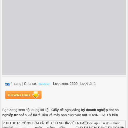
4 trang
|
Chia sẻ:
maudon
| Lượt xem: 2509
| Lượt tải: 1
Bạn đang xem nội dung tài liệu
Giấy đề nghị đăng ký doanh nghiệp doanh
nghiệp tư nhân
, để tải tài liệu về máy bạn click vào nút DOWNLOAD ở trên
PHỤ LỤC I-1 CỘNG HÒA XÃ HỘI CHỦ NGHĨA VIỆT NAM Độc lập – Tự do – Hạnh
phúc -------------- …., ngày … tháng … năm……… GIẤY ĐỀ NGHỊ ĐĂNG KÝ DOANH