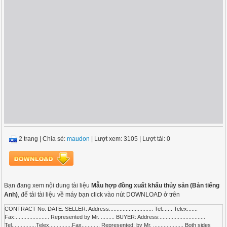
2 trang
|
Chia sẻ:
maudon
| Lượt xem: 3105
| Lượt tải: 0
Bạn đang xem nội dung tài liệu
Mẫu hợp đồng xuất khẩu thủy sản (Bản tiếng
Anh)
, để tải tài liệu về máy bạn click vào nút DOWNLOAD ở trên
CONTRACT No: DATE: SELLER: Address:............................ Tel:...... Telex:......
Fax:...................... Represented by Mr. ......... BUYER: Address:..............................
Tel................Telex...............Fax............ Represented: by Mr. .................... Both sides