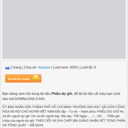
2 trang
|
Chia sẻ:
maudon
| Lượt xem: 4050
| Lượt tải: 0
Bạn đang xem nội dung tài liệu
Phiếu dự giờ
, để tải tài liệu về máy bạn click
vào nút DOWNLOAD ở trên
ỦY BAN NHÂN DÂN THÀNH PHỐ HỒ CHÍ MINH TRƯỜNG ĐẠI HỌC SÀI GÒN CỘNG
HÒA XÃ HỘI CHỦ NGHĨA VIỆT NAM Độc lập – Tự do – Hạnh phúc PHIẾU DỰ GIỜ Họ
và tên người dự giờ: Họ và tên người dạy: Bài dạy: Tiết Ngày:....../..../20...... Phần ghi
chép của người dự giờ: THEO DÕI VÀ GHI CHÉP BÀI GIẢNG NHẬN XÉT TỪNG PHẦN
VÀ TỔNG QUÁT – ĐỀ NGHỊ