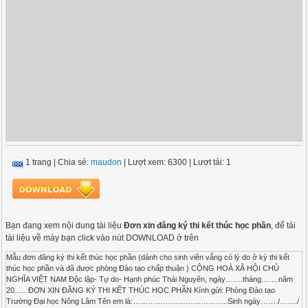
1 trang
|
Chia sẻ:
maudon
| Lượt xem: 6300
| Lượt tải: 1
Bạn đang xem nội dung tài liệu
Đơn xin đăng ký thi kết thúc học phần
, để tải
tài liệu về máy bạn click vào nút DOWNLOAD ở trên
Mẫu đơn đăng ký thi kết thúc học phần (dành cho sinh viên vắng có lý do ở kỳ thi kết
thúc học phần và đã được phòng Đào tạo chấp thuận ) CỘNG HOÀ XÃ HỘI CHỦ
NGHĨA VIỆT NAM Độc lập- Tự do- Hạnh phúc Thái Nguyên, ngày…….tháng…….năm
20….. ĐƠN XIN ĐĂNG KÝ THI KẾT THÚC HỌC PHẦN Kính gửi: Phòng Đào tạo
Trường Đại học Nông Lâm Tên em là:………………………………..Sinh ngày……./……./