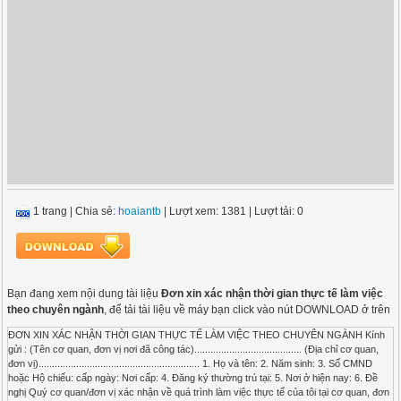
1 trang
|
Chia sẻ:
hoaiantb
| Lượt xem: 1381
| Lượt tải: 0
Bạn đang xem nội dung tài liệu
Đơn xin xác nhận thời gian thực tế làm việc
theo chuyên ngành
, để tải tài liệu về máy bạn click vào nút DOWNLOAD ở trên
ĐƠN XIN XÁC NHẬN THỜI GIAN THỰC TẾ LÀM VIỆC THEO CHUYÊN NGÀNH Kính
gửi : (Tên cơ quan, đơn vị nơi đã công tác)........................................ (Địa chỉ cơ quan,
đơn vị)............................................................ 1. Họ và tên: 2. Năm sinh: 3. Số CMND
hoặc Hộ chiếu: cấp ngày: Nơi cấp: 4. Đăng ký thường trú tại: 5. Nơi ở hiện nay: 6. Đề
nghị Quý cơ quan/đơn vị xác nhận về quá trình làm việc thực tế của tôi tại cơ quan, đơn