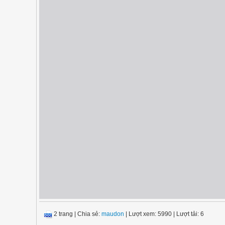
2 trang
|
Chia sẻ:
maudon
| Lượt xem: 5990
| Lượt tải: 6