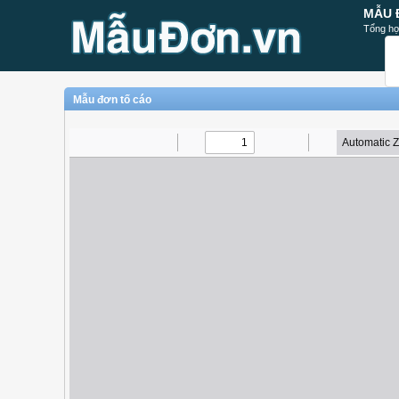
MẪU 
Tổng hợ
Mẫu đơn tố cáo