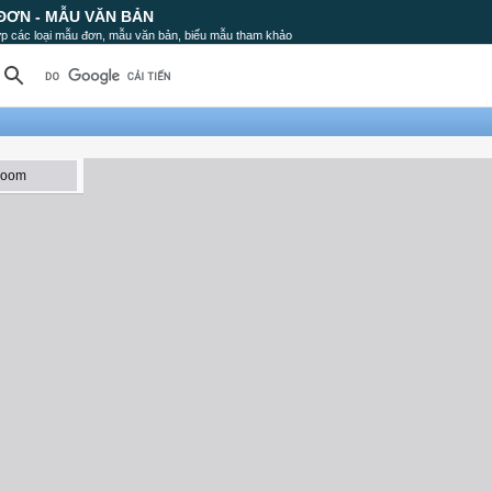
ĐƠN - MẪU VĂN BẢN
p các loại mẫu đơn, mẫu văn bản, biểu mẫu tham khảo