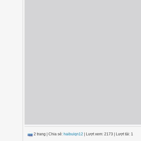
2 trang
|
Chia sẻ:
haibuiqn12
| Lượt xem: 2173
| Lượt tải: 1