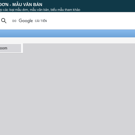
ĐƠN - MẪU VĂN BẢN
p các loại mẫu đơn, mẫu văn bản, biểu mẫu tham khảo