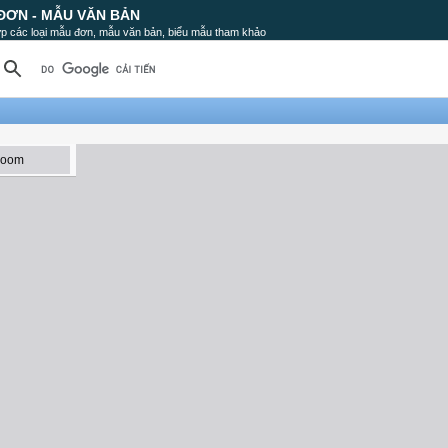
ĐƠN - MẪU VĂN BẢN
p các loại mẫu đơn, mẫu văn bản, biểu mẫu tham khảo