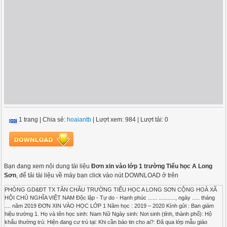
1 trang
|
Chia sẻ:
hoaiantb
| Lượt xem: 984
| Lượt tải: 0
Bạn đang xem nội dung tài liệu
Đơn xin vào lớp 1 trường Tiểu học A Long
Sơn
, để tải tài liệu về máy bạn click vào nút DOWNLOAD ở trên
PHÒNG GD&ĐT TX TÂN CHÂU TRƯỜNG TIỂU HỌC A LONG SƠN CỘNG HOÀ XÃ
HỘI CHỦ NGHĨA VIỆT NAM Độc lập - Tự do - Hạnh phúc ...... ..........., ngày ..... tháng
.... năm 2019 ĐƠN XIN VÀO HỌC LỚP 1 Năm học : 2019 – 2020 Kính gửi : Ban giám
hiệu trường 1. Họ và tên học sinh: Nam Nữ Ngày sinh: Nơi sinh (tỉnh, thành phố): Hộ
khẩu thường trú: Hiện đang cư trú tại: Khi cần báo tin cho ai?: Đã qua lớp mẫu giáo