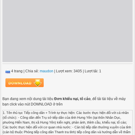
4 trang
|
Chia sẻ:
maudon
| Lượt xem: 3405
| Lượt tải: 1
Bạn đang xem nội dung tài liệu
Đơn khiếu nại, tố cáo
, để tải tài liệu về máy
bạn click vào nút DOWNLOAD ở trên
1. Tên thủ tục Tiếp công dân + Trình tự thực hiện: Các bước thực hiện đối với cá nhân
(tổ chức): - Công dân đến Trụ sở tiếp dân của tỉnh Hưng Yên (tại thôn Nhân Dục,
phường Hiến Nam, thị xã Hưng Yên) kiến nghị, phản ánh, thỉnh cầu, khiếu nại, tố cáo;
Các bước thực hiện đối với cơ quan nhà nước: - Cán bộ tiếp dân thường xuyên của tỉnh
(cán bộ thuộc Phòng tiếp công dân Thanh tra tỉnh) tiếp công dân và hướng dẫn về thẩm