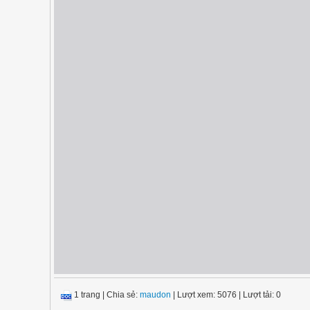
1 trang
|
Chia sẻ:
maudon
| Lượt xem: 5076
| Lượt tải: 0