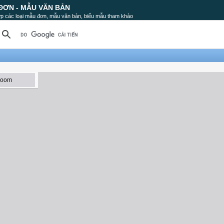
ĐƠN - MẪU VĂN BẢN
p các loại mẫu đơn, mẫu văn bản, biểu mẫu tham khảo