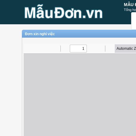
MẪU 
Tổng hợ
Đơn xin nghỉ việc