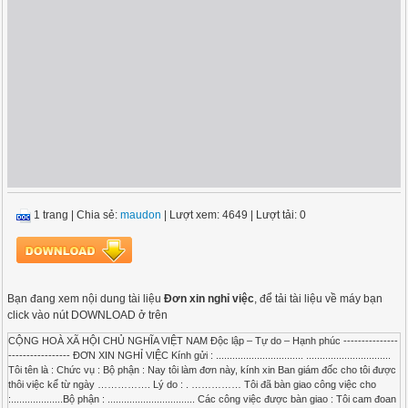
1 trang
|
Chia sẻ:
maudon
| Lượt xem: 4649
| Lượt tải: 0
Bạn đang xem nội dung tài liệu
Đơn xin nghỉ việc
, để tải tài liệu về máy bạn
click vào nút DOWNLOAD ở trên
CỘNG HOÀ XÃ HỘI CHỦ NGHĨA VIỆT NAM Độc lập – Tự do – Hạnh phúc ---------------
----------------- ĐƠN XIN NGHỈ VIỆC Kính gửi : ................................ ...............................
Tôi tên là : Chức vụ : Bộ phận : Nay tôi làm đơn này, kính xin Ban giám đốc cho tôi được
thôi việc kể từ ngày ……………. Lý do : . …………… Tôi đã bàn giao công việc cho
:...................Bộ phận : ................................ Các công việc được bàn giao : Tôi cam đoan