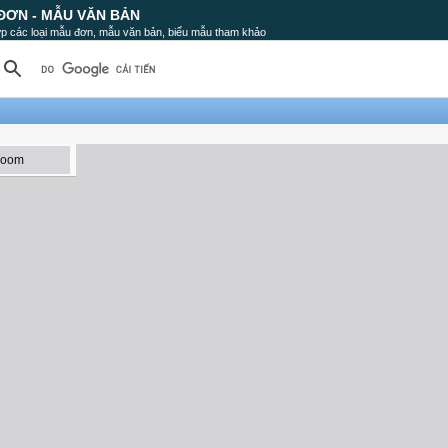
ĐƠN - MẪU VĂN BẢN
p các loại mẫu đơn, mẫu văn bản, biểu mẫu tham khảo