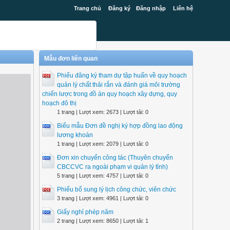
Trang chủ
Đăng ký
Đăng nhập
Liên hệ
Mẫu đơn liên quan
Phiếu đăng ký tham dự tập huấn về quy hoạch
quản lý chất thải rắn và đánh giá môi trường
chiến lược trong đồ án quy hoạch xây dựng, quy
hoạch đô thị
1 trang | Lượt xem: 2673 | Lượt tải: 0
Biểu mẫu Đơn đề nghị ký hợp đồng lao động
lương khoán
1 trang | Lượt xem: 2079 | Lượt tải: 0
Đơn xin chuyển công tác (Thuyên chuyển
CBCCVC ra ngoài phạm vi quản lý tỉnh)
5 trang | Lượt xem: 4757 | Lượt tải: 0
Phiếu bổ sung lý lịch công chức, viên chức
3 trang | Lượt xem: 4961 | Lượt tải: 0
Giấy nghỉ phép năm
2 trang | Lượt xem: 8650 | Lượt tải: 1