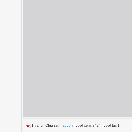
1 trang
|
Chia sẻ:
maudon
| Lượt xem: 8424
| Lượt tải: 1