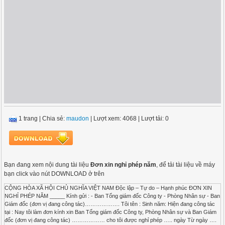
1 trang
|
Chia sẻ:
maudon
| Lượt xem: 4068
| Lượt tải: 0
Bạn đang xem nội dung tài liệu
Đơn xin nghỉ phép năm
, để tải tài liệu về máy
bạn click vào nút DOWNLOAD ở trên
CỘNG HÒA XÃ HỘI CHỦ NGHĨA VIỆT NAM Độc lập – Tự do – Hạnh phúc ĐƠN XIN
NGHỈ PHÉP NĂM _____ Kính gửi : - Ban Tổng giám đốc Công ty - Phòng Nhân sự - Ban
Giám đốc (đơn vị đang công tác)………………. Tôi tên : Sinh năm: Hiện đang công tác
tại : Nay tôi làm đơn kính xin Ban Tổng giám đốc Công ty, Phòng Nhân sự và Ban Giám
đốc (đơn vị đang công tác) ……………… cho tôi được nghỉ phép ….. ngày Từ ngày ….