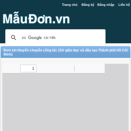
Trang chủ
Đăng ký
Đăng nhập
Liên hệ
Đơn xin thuyên chuyển công tác (Sở giáo dục và đào tạo Thành phố Hồ Chí
Minh)