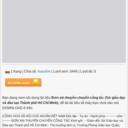
1 trang
|
Chia sẻ:
maudon
| Lượt xem: 3446
| Lượt tải: 0
Bạn đang xem nội dung tài liệu
Đơn xin thuyên chuyển công tác (Sở giáo dục
và đào tạo Thành phố Hồ Chí Minh)
, để tải tài liệu về máy bạn click vào nút
DOWNLOAD ở trên
CỘNG HOÀ XÃ HỘI CHỦ NGHĨA VIỆT NAM Độc lập - Tự do - Hạnh phúc ---------o0o--
------- ĐƠN XIN THUYÊN CHUYỂN CÔNG TÁC Kính gởi : - Giám đốc Sở Giáo dục và
Đào tạo Thành phố Hồ Chí Minh - Thủ trưởng đơn vị, Trưởng Phòng Giáo dục Quận,