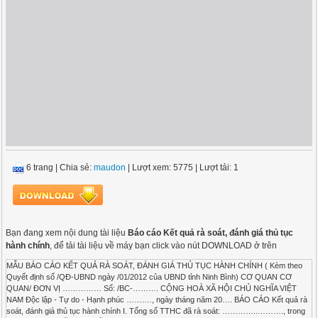
6 trang
|
Chia sẻ:
maudon
| Lượt xem: 5775
| Lượt tải: 1
Bạn đang xem nội dung tài liệu
Báo cáo Kết quả rà soát, đánh giá thủ tục
hành chính
, để tải tài liệu về máy bạn click vào nút DOWNLOAD ở trên
MẪU BÁO CÁO KẾT QUẢ RÀ SOÁT, ĐÁNH GIÁ THỦ TỤC HÀNH CHÍNH ( Kèm theo
Quyết định số /QĐ-UBND ngày /01/2012 của UBND tỉnh Ninh Bình) CƠ QUAN CƠ
QUAN/ ĐƠN VỊ …………… Số: /BC-………. CỘNG HOÀ XÃ HỘI CHỦ NGHĨA VIỆT
NAM Độc lập - Tự do - Hạnh phúc ………., ngày tháng năm 20…. BÁO CÁO Kết quả rà
soát, đánh giá thủ tục hành chính I. Tổng số TTHC đã rà soát: …………..………., trong