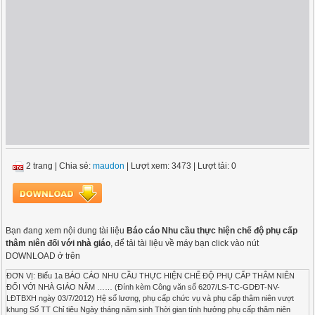
2 trang
|
Chia sẻ:
maudon
| Lượt xem: 3473
| Lượt tải: 0
Bạn đang xem nội dung tài liệu
Báo cáo Nhu cầu thực hiện chế độ phụ cấp
thâm niên đối với nhà giáo
, để tải tài liệu về máy bạn click vào nút
DOWNLOAD ở trên
ĐƠN VỊ: Biểu 1a BÁO CÁO NHU CẦU THỰC HIỆN CHẾ ĐỘ PHỤ CẤP THÂM NIÊN
ĐỐI VỚI NHÀ GIÁO NĂM …… (Đính kèm Công văn số 6207/LS-TC-GDĐT-NV-
LĐTBXH ngày 03/7/2012) Hệ số lương, phụ cấp chức vụ và phụ cấp thâm niên vượt
khung Số TT Chỉ tiêu Ngày tháng năm sinh Thời gian tính hưởng phụ cấp thâm niên